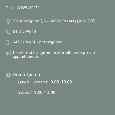
P.iva. 02885480273
Via Martignon 7/A - 30020 Pramaggiore (VE)

0421 799640

347 2226431 - per urgenze

Le visite si eseguono preferibilmente previo

appuntamento
Orario Apertura

Lunedì – Venerdì:
9.00-19.00
Sabato:
9.00-13.00