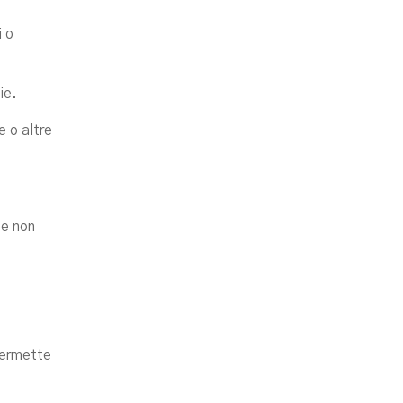
i o
ie.
e o altre
 e non
permette