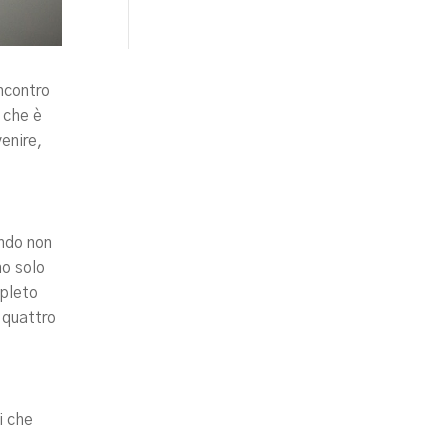
incontro
 che è
enire,
ando non
no solo
mpleto
a quattro
i che